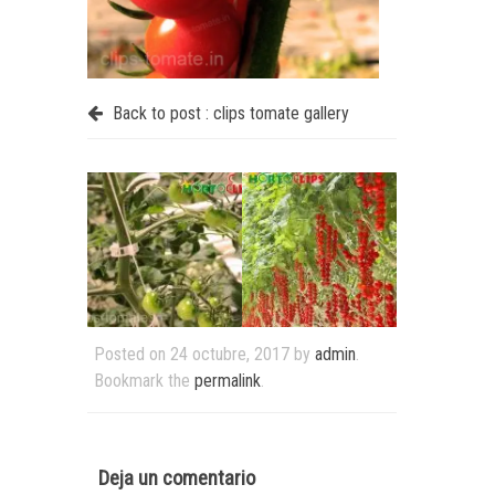
Back to post :
clips tomate gallery
Posted on
24 octubre, 2017
by
admin
.
Bookmark the
permalink
.
Deja un comentario